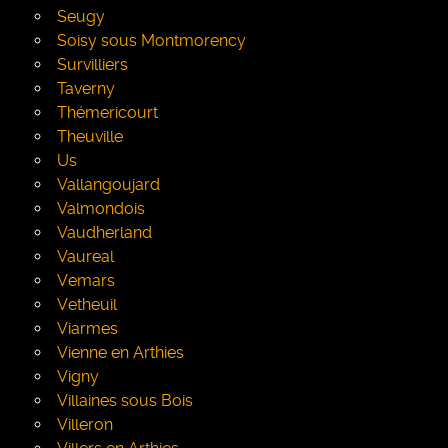
Seugy
Soisy sous Montmorency
Survilliers
Taverny
Thémericourt
Theuville
Us
Vallangoujard
Valmondois
Vaudherland
Vaureal
Vemars
Vetheuil
Viarmes
Vienne en Arthies
Vigny
Villaines sous Bois
Villeron