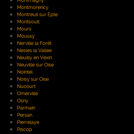
Montmagny
Montmorency
Montreuil sur Epte
Montsoult
Mours
Moussy
Nerville la Forêt
Nesles la Vallee
Neuilly en Vexin
Neuville sur Oise
Nointel
Noisy sur Oise
Nucourt
Omerville
Osny
Parmain
Persan
Pierrelaye
Piscop