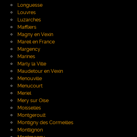
Longuesse
Louvres
Luzarches
Maffliers
Magny en Vexin
Mareil en France
Margency
Marines
Marly la Ville
Maudetour en Vexin
Menouville
Menucourt
Meriel
Mery sur Oise
Moisselles
Montgeroult
Montigny des Cormeilles
Montlignon