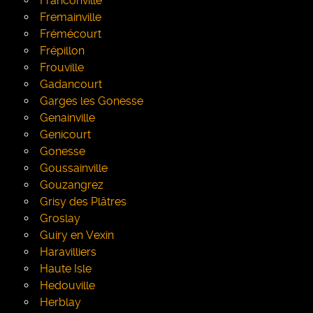
Franconville
Fremainville
Frémécourt
Frépillon
Frouville
Gadancourt
Garges les Gonesse
Genainville
Genicourt
Gonesse
Goussainville
Gouzangrez
Grisy des Plâtres
Groslay
Guiry en Vexin
Haravilliers
Haute Isle
Hedouville
Herblay