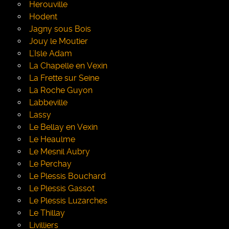
Herouville
Hodent
Jagny sous Bois
Jouy le Moutier
L'Isle Adam
La Chapelle en Vexin
La Frette sur Seine
La Roche Guyon
Labbeville
Lassy
Le Bellay en Vexin
Le Heaulme
Le Mesnil Aubry
Le Perchay
Le Plessis Bouchard
Le Plessis Gassot
Le Plessis Luzarches
Le Thillay
Livilliers