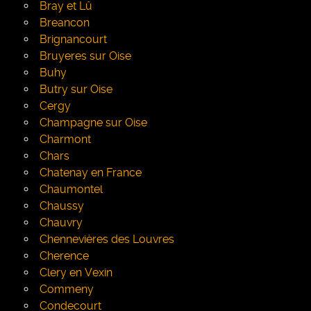
Bray et Lû
Breancon
Brignancourt
Bruyeres sur Oise
Buhy
Butry sur Oise
Cergy
Champagne sur Oise
Charmont
Chars
Chatenay en France
Chaumontel
Chaussy
Chauvry
Chennevières des Louvres
Cherence
Clery en Vexin
Commeny
Condecourt