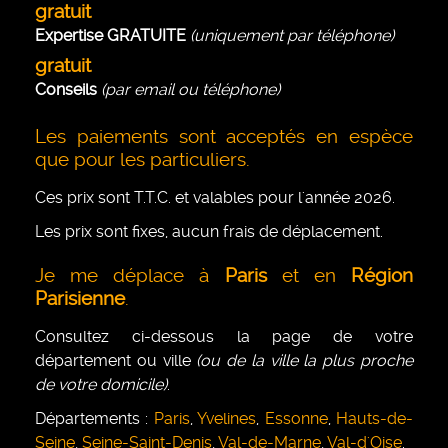
gratuit
Expertise GRATUITE
(uniquement par téléphone)
gratuit
Conseils
(par email ou téléphone)
Les paiements sont acceptés en espèce
que pour les particuliers.
Ces prix sont T.T.C. et valables pour l'année 2026.
Les prix sont fixes, aucun frais de déplacement.
Je me déplace à
Paris
et en
Région
Parisienne
.
Consultez ci-dessous la page de votre
département ou ville
(ou de la ville la plus proche
de votre domicile)
.
Départements :
Paris
,
Yvelines
,
Essonne
,
Hauts-de-
Seine
,
Seine-Saint-Denis
,
Val-de-Marne
,
Val-d'Oise
.