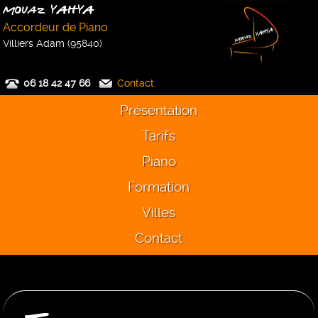
Mouaz YAHYA
Accordeur de Piano
Villiers Adam (95840)
06 18 42 47 66
Contact
Présentation
Tarifs
Piano
Formation
Villes
Contact