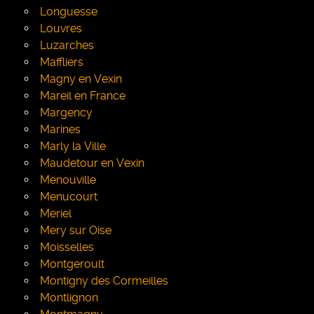
Longuesse
Louvres
Luzarches
Maffliers
Magny en Vexin
Mareil en France
Margency
Marines
Marly la Ville
Maudetour en Vexin
Menouville
Menucourt
Meriel
Mery sur Oise
Moisselles
Montgeroult
Montigny des Cormeilles
Montlignon