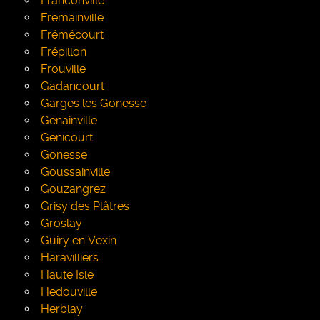
Franconville
Fremainville
Frémécourt
Frépillon
Frouville
Gadancourt
Garges les Gonesse
Genainville
Genicourt
Gonesse
Goussainville
Gouzangrez
Grisy des Plâtres
Groslay
Guiry en Vexin
Haravilliers
Haute Isle
Hedouville
Herblay