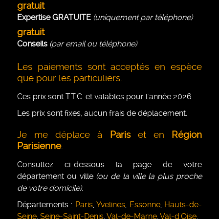
gratuit
Expertise GRATUITE
(uniquement par téléphone)
gratuit
Conseils
(par email ou téléphone)
Les paiements sont acceptés en espèce
que pour les particuliers.
Ces prix sont T.T.C. et valables pour l'année 2026.
Les prix sont fixes, aucun frais de déplacement.
Je me déplace à
Paris
et en
Région
Parisienne
.
Consultez ci-dessous la page de votre
département ou ville
(ou de la ville la plus proche
de votre domicile)
.
Départements :
Paris
,
Yvelines
,
Essonne
,
Hauts-de-
Seine
,
Seine-Saint-Denis
,
Val-de-Marne
,
Val-d'Oise
.