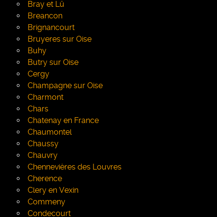
Bray et Lû
Breancon
Brignancourt
Bruyeres sur Oise
Buhy
Butry sur Oise
Cergy
Champagne sur Oise
Charmont
Chars
Chatenay en France
Chaumontel
Chaussy
Chauvry
Chennevières des Louvres
Cherence
Clery en Vexin
Commeny
Condecourt