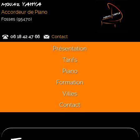
Mouaz YAHYA
Accordeur de Piano
Fosses (95470)
06 18 42 47 66
Contact
Présentation
Tarifs
Piano
Formation
Villes
Contact