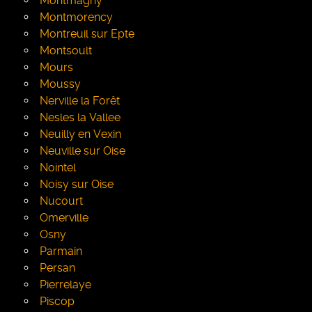
Montmagny
Montmorency
Montreuil sur Epte
Montsoult
Mours
Moussy
Nerville la Forêt
Nesles la Vallee
Neuilly en Vexin
Neuville sur Oise
Nointel
Noisy sur Oise
Nucourt
Omerville
Osny
Parmain
Persan
Pierrelaye
Piscop