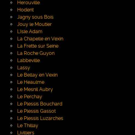
Herouville
Hodent
Jagny sous Bois
Jouy le Moutier
L'Isle Adam
La Chapelle en Vexin
La Frette sur Seine
La Roche Guyon
Labbeville
Lassy
Le Bellay en Vexin
Le Heaulme
Le Mesnil Aubry
Le Perchay
Le Plessis Bouchard
Le Plessis Gassot
Le Plessis Luzarches
Le Thillay
Livilliers