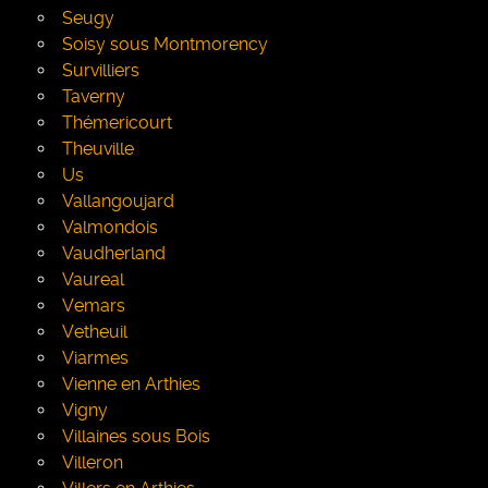
Seugy
Soisy sous Montmorency
Survilliers
Taverny
Thémericourt
Theuville
Us
Vallangoujard
Valmondois
Vaudherland
Vaureal
Vemars
Vetheuil
Viarmes
Vienne en Arthies
Vigny
Villaines sous Bois
Villeron