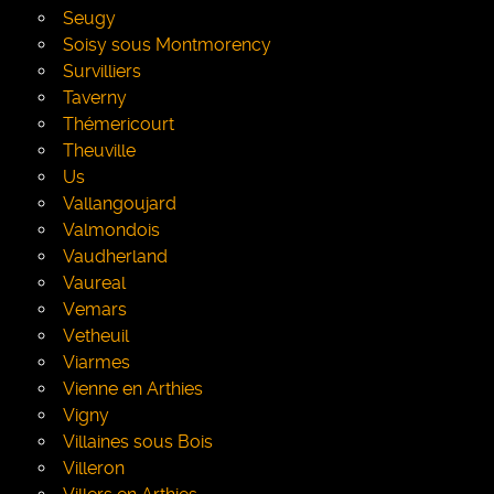
Seugy
Soisy sous Montmorency
Survilliers
Taverny
Thémericourt
Theuville
Us
Vallangoujard
Valmondois
Vaudherland
Vaureal
Vemars
Vetheuil
Viarmes
Vienne en Arthies
Vigny
Villaines sous Bois
Villeron