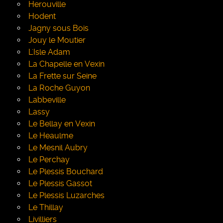
Herouville
Hodent
Jagny sous Bois
Jouy le Moutier
L'Isle Adam
La Chapelle en Vexin
La Frette sur Seine
La Roche Guyon
Labbeville
Lassy
Le Bellay en Vexin
Le Heaulme
Le Mesnil Aubry
Le Perchay
Le Plessis Bouchard
Le Plessis Gassot
Le Plessis Luzarches
Le Thillay
Livilliers