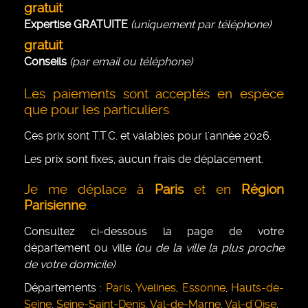
gratuit
Expertise GRATUITE
(uniquement par téléphone)
gratuit
Conseils
(par email ou téléphone)
Les paiements sont acceptés en espèce
que pour les particuliers.
Ces prix sont T.T.C. et valables pour l'année 2026.
Les prix sont fixes, aucun frais de déplacement.
Je me déplace à
Paris
et en
Région
Parisienne
.
Consultez ci-dessous la page de votre
département ou ville
(ou de la ville la plus proche
de votre domicile)
.
Départements :
Paris
,
Yvelines
,
Essonne
,
Hauts-de-
Seine
,
Seine-Saint-Denis
,
Val-de-Marne
,
Val-d'Oise
.