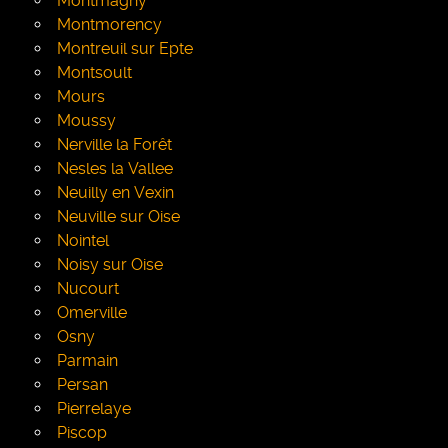
Montmagny
Montmorency
Montreuil sur Epte
Montsoult
Mours
Moussy
Nerville la Forêt
Nesles la Vallee
Neuilly en Vexin
Neuville sur Oise
Nointel
Noisy sur Oise
Nucourt
Omerville
Osny
Parmain
Persan
Pierrelaye
Piscop