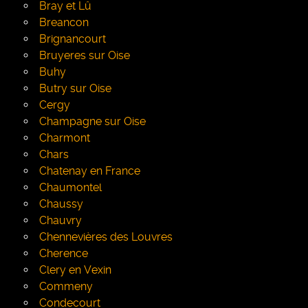
Bray et Lû
Breancon
Brignancourt
Bruyeres sur Oise
Buhy
Butry sur Oise
Cergy
Champagne sur Oise
Charmont
Chars
Chatenay en France
Chaumontel
Chaussy
Chauvry
Chennevières des Louvres
Cherence
Clery en Vexin
Commeny
Condecourt