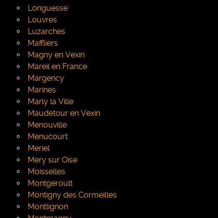
Longuesse
Louvres
Luzarches
Maffliers
Magny en Vexin
Mareil en France
Margency
Marines
Marly la Ville
Maudetour en Vexin
Menouville
Menucourt
Meriel
Mery sur Oise
Moisselles
Montgeroult
Montigny des Cormeilles
Montlignon