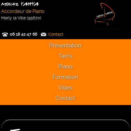
Mouaz YAHYA
Accordeur de Piano
Marly la Ville (95670)
06 18 42 47 66
Contact
Présentation
Tarifs
Piano
Formation
Villes
Contact