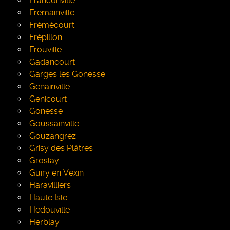
Franconville
Fremainville
Frémécourt
Frépillon
Frouville
Gadancourt
Garges les Gonesse
Genainville
Genicourt
Gonesse
Goussainville
Gouzangrez
Grisy des Plâtres
Groslay
Guiry en Vexin
Haravilliers
Haute Isle
Hedouville
Herblay