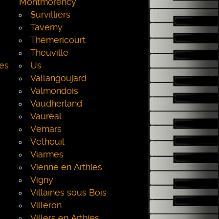
Montmorency
Survilliers
Taverny
Thémericourt
Theuville
les
Us
Vallangoujard
Valmondois
Vaudherland
Vaureal
Vemars
Vetheuil
Viarmes
Vienne en Arthies
Vigny
Villaines sous Bois
Villeron
Villers en Arthies