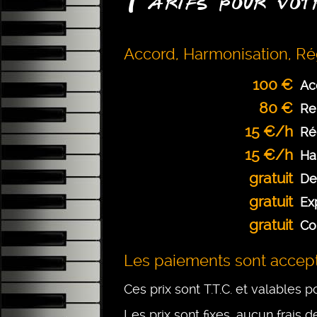
arifs pour vot
Accord, Harmonisation, Rég
100 €
Ac
80 €
Re
15 €/h
Ré
15 €/h
Ha
gratuit
De
gratuit
Ex
gratuit
Co
Les paiements sont accept
Ces prix sont T.T.C. et valables 
Les prix sont fixes, aucun frais