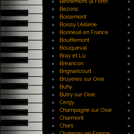
Bethemont la Forêt
Bezons
Boisemont
Boissy l'Aillerie
Bonneuil en France
Bouffemont
Bouqueval
Bray et Lû
Breancon
Brignancourt
Bruyeres sur Oise
Buhy
Butry sur Oise
Cergy
Champagne sur Oise
Charmont
Chars
Chatenay en France