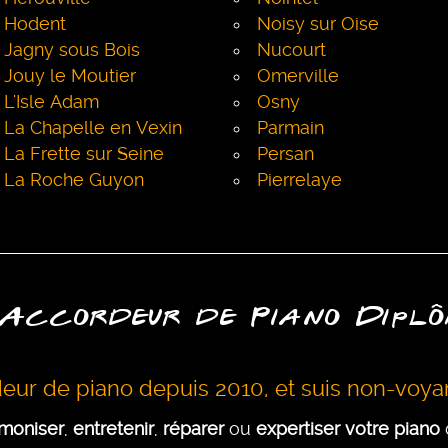
Hodent
Noisy sur Oise
Jagny sous Bois
Nucourt
Jouy le Moutier
Omerville
L'Isle Adam
Osny
La Chapelle en Vexin
Parmain
La Frette sur Seine
Persan
La Roche Guyon
Pierrelaye
 Accordeur de Piano Dipl
deur de piano depuis 2010, et suis non-voyan
moniser
,
entretenir
,
réparer
ou
expertiser votre piano
d