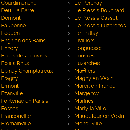
Courdimanche
Le Perchay
Deuil la Barre
Le Plessis Bouchard
Domont
Le Plessis Gassot
Eaubonne
Le Plessis Luzarches
Ecouen
Le Thillay
Enghien des Bains
Livilliers
Ennery
Longuesse
Epiais des Louvres
Louvres
Epiais Rhus
Luzarches
Epinay Champlatreux
Maffliers
Eragny
Magny en Vexin
Ermont
Mareil en France
Ezanville
Margency
Fontenay en Parisis
Marines
Fosses
Marly la Ville
Franconville
Maudetour en Vexin
Fremainville
Menouville