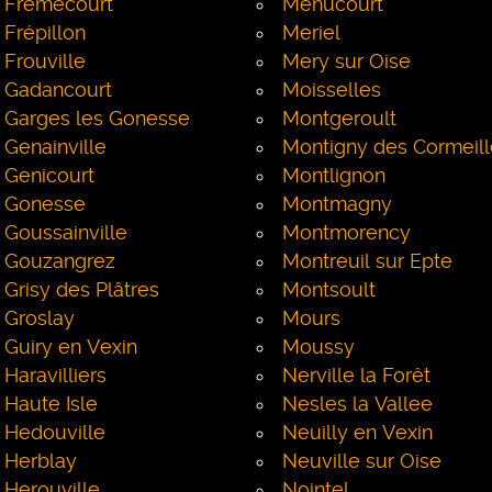
Frémécourt
Menucourt
Frépillon
Meriel
Frouville
Mery sur Oise
Gadancourt
Moisselles
Garges les Gonesse
Montgeroult
Genainville
Montigny des Cormeil
Genicourt
Montlignon
Gonesse
Montmagny
Goussainville
Montmorency
Gouzangrez
Montreuil sur Epte
Grisy des Plâtres
Montsoult
Groslay
Mours
Guiry en Vexin
Moussy
Haravilliers
Nerville la Forêt
Haute Isle
Nesles la Vallee
Hedouville
Neuilly en Vexin
Herblay
Neuville sur Oise
Herouville
Nointel