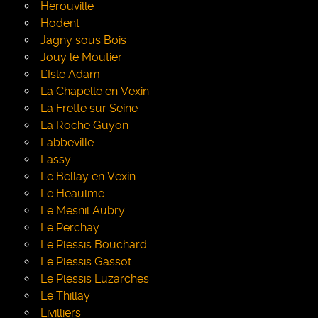
Herouville
Hodent
Jagny sous Bois
Jouy le Moutier
L'Isle Adam
La Chapelle en Vexin
La Frette sur Seine
La Roche Guyon
Labbeville
Lassy
Le Bellay en Vexin
Le Heaulme
Le Mesnil Aubry
Le Perchay
Le Plessis Bouchard
Le Plessis Gassot
Le Plessis Luzarches
Le Thillay
Livilliers