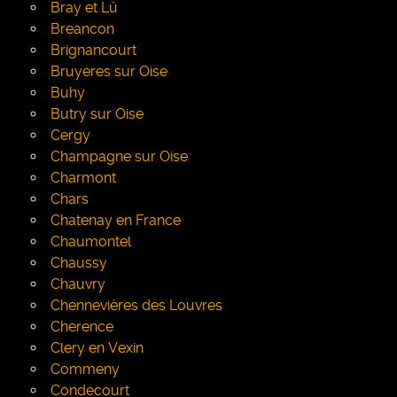
Bray et Lû
Breancon
Brignancourt
Bruyeres sur Oise
Buhy
Butry sur Oise
Cergy
Champagne sur Oise
Charmont
Chars
Chatenay en France
Chaumontel
Chaussy
Chauvry
Chennevières des Louvres
Cherence
Clery en Vexin
Commeny
Condecourt