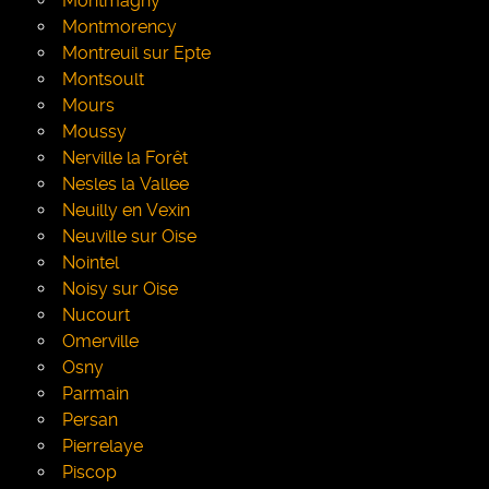
Montmagny
Montmorency
Montreuil sur Epte
Montsoult
Mours
Moussy
Nerville la Forêt
Nesles la Vallee
Neuilly en Vexin
Neuville sur Oise
Nointel
Noisy sur Oise
Nucourt
Omerville
Osny
Parmain
Persan
Pierrelaye
Piscop