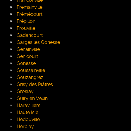
Franconville
Fremainville
Frémécourt
Frépillon
Frouville
Gadancourt
Garges les Gonesse
Genainville
Genicourt
Gonesse
Goussainville
Gouzangrez
Grisy des Plâtres
Groslay
Guiry en Vexin
Haravilliers
Haute Isle
Hedouville
Herblay