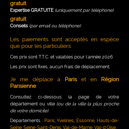
gratuit
Expertise GRATUITE
(uniquement par téléphone)
gratuit
Conseils
(par email ou téléphone)
Les paiements sont acceptés en espèce
que pour les particuliers.
Ces prix sont T.T.C. et valables pour l'année 2026.
Les prix sont fixes, aucun frais de déplacement.
Je me déplace à
Paris
et en
Région
Parisienne
.
Consultez ci-dessous la page de votre
département ou ville
(ou de la ville la plus proche
de votre domicile)
.
Départements :
Paris
,
Yvelines
,
Essonne
,
Hauts-de-
Seine
,
Seine-Saint-Denis
,
Val-de-Marne
,
Val-d'Oise
.