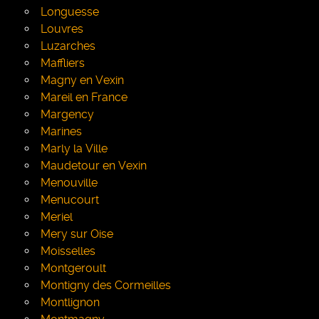
Longuesse
Louvres
Luzarches
Maffliers
Magny en Vexin
Mareil en France
Margency
Marines
Marly la Ville
Maudetour en Vexin
Menouville
Menucourt
Meriel
Mery sur Oise
Moisselles
Montgeroult
Montigny des Cormeilles
Montlignon