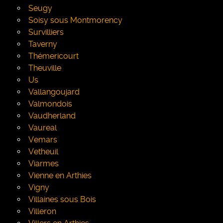
Seugy
Soisy sous Montmorency
Survilliers
Taverny
Thémericourt
Theuville
Us
Vallangoujard
Valmondois
Vaudherland
Vaureal
Vemars
Vetheuil
Viarmes
Vienne en Arthies
Vigny
Villaines sous Bois
Villeron