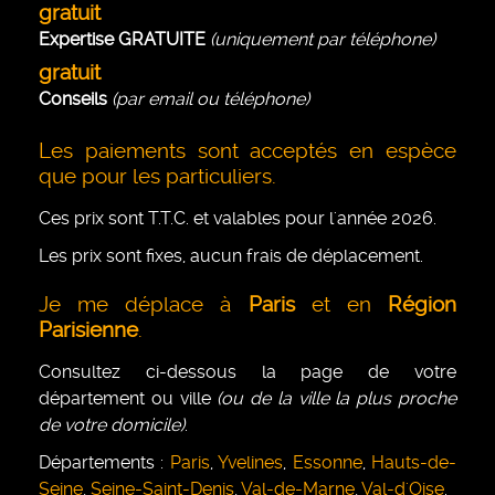
gratuit
Expertise GRATUITE
(uniquement par téléphone)
gratuit
Conseils
(par email ou téléphone)
Les paiements sont acceptés en espèce
que pour les particuliers.
Ces prix sont T.T.C. et valables pour l'année 2026.
Les prix sont fixes, aucun frais de déplacement.
Je me déplace à
Paris
et en
Région
Parisienne
.
Consultez ci-dessous la page de votre
département ou ville
(ou de la ville la plus proche
de votre domicile)
.
Départements :
Paris
,
Yvelines
,
Essonne
,
Hauts-de-
Seine
,
Seine-Saint-Denis
,
Val-de-Marne
,
Val-d'Oise
.