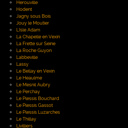
Herouville
Hodent
Jagny sous Bois
Jouy le Moutier
L'Isle Adam
La Chapelle en Vexin
La Frette sur Seine
La Roche Guyon
Labbeville
Lassy
Le Bellay en Vexin
Le Heaulme
Le Mesnil Aubry
Le Perchay
Le Plessis Bouchard
Le Plessis Gassot
Le Plessis Luzarches
Le Thillay
Livilliers