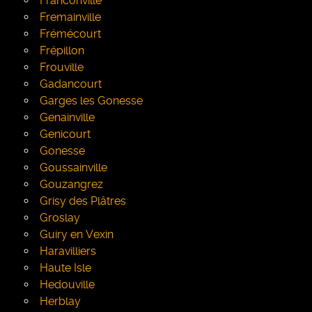
Franconville
Fremainville
Frémécourt
Frépillon
Frouville
Gadancourt
Garges les Gonesse
Genainville
Genicourt
Gonesse
Goussainville
Gouzangrez
Grisy des Plâtres
Groslay
Guiry en Vexin
Haravilliers
Haute Isle
Hedouville
Herblay