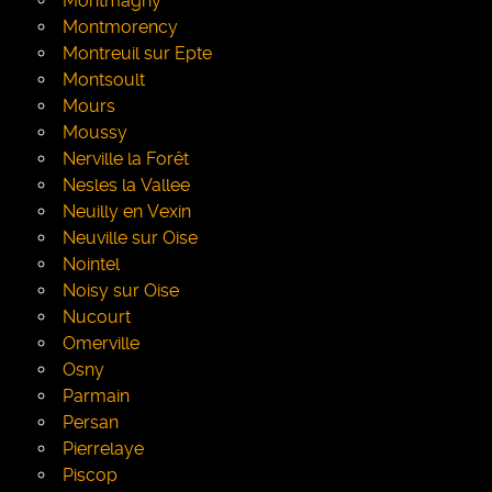
Montmagny
Montmorency
Montreuil sur Epte
Montsoult
Mours
Moussy
Nerville la Forêt
Nesles la Vallee
Neuilly en Vexin
Neuville sur Oise
Nointel
Noisy sur Oise
Nucourt
Omerville
Osny
Parmain
Persan
Pierrelaye
Piscop