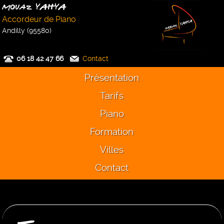
Mouaz YAHYA
Accordeur de Piano
Andilly (95580)
06 18 42 47 66
Contact
Présentation
Tarifs
Piano
Formation
Villes
Contact