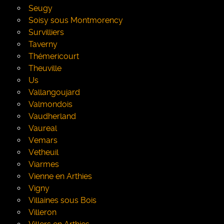
Seugy
Soisy sous Montmorency
Survilliers
Taverny
Thémericourt
Theuville
Us
Vallangoujard
Valmondois
Vaudherland
Vaureal
Vemars
Vetheuil
Viarmes
Vienne en Arthies
Vigny
Villaines sous Bois
Villeron