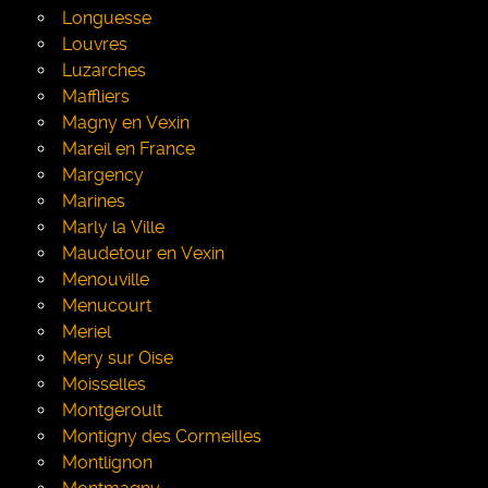
Longuesse
Louvres
Luzarches
Maffliers
Magny en Vexin
Mareil en France
Margency
Marines
Marly la Ville
Maudetour en Vexin
Menouville
Menucourt
Meriel
Mery sur Oise
Moisselles
Montgeroult
Montigny des Cormeilles
Montlignon