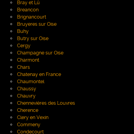
Bray et Lû
Breancon
Brignancourt
Bruyeres sur Oise
Buhy
Butry sur Oise
Cergy
Champagne sur Oise
Charmont
Chars
Chatenay en France
Chaumontel
Chaussy
Chauvry
Chennevières des Louvres
Cherence
Clery en Vexin
Commeny
Condecourt