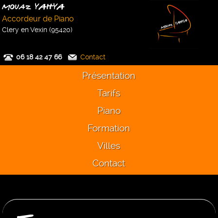
Mouaz YAHYA
Accordeur de Piano
Clery en Vexin (95420)
06 18 42 47 66
Contact
Présentation
Tarifs
Piano
Formation
Villes
Contact