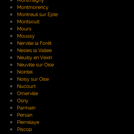
Montmagny
Montmorency
Montreuil sur Epte
Montsoult
Mours
Moussy
Nerville la Forêt
Nesles la Vallee
Neuilly en Vexin
Neuville sur Oise
Nointel
Noisy sur Oise
Nucourt
Omerville
Osny
Parmain
Persan
Pierrelaye
Piscop