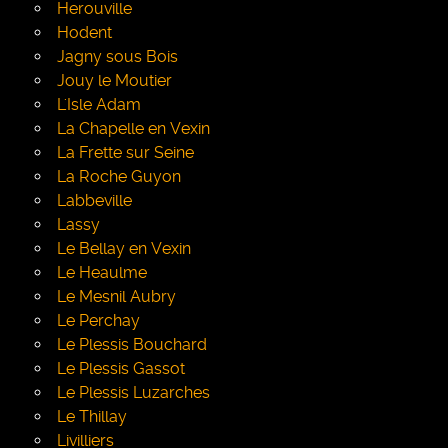
Herouville
Hodent
Jagny sous Bois
Jouy le Moutier
L'Isle Adam
La Chapelle en Vexin
La Frette sur Seine
La Roche Guyon
Labbeville
Lassy
Le Bellay en Vexin
Le Heaulme
Le Mesnil Aubry
Le Perchay
Le Plessis Bouchard
Le Plessis Gassot
Le Plessis Luzarches
Le Thillay
Livilliers