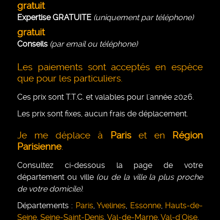
gratuit
Expertise GRATUITE
(uniquement par téléphone)
gratuit
Conseils
(par email ou téléphone)
Les paiements sont acceptés en espèce
que pour les particuliers.
Ces prix sont T.T.C. et valables pour l'année 2026.
Les prix sont fixes, aucun frais de déplacement.
Je me déplace à
Paris
et en
Région
Parisienne
.
Consultez ci-dessous la page de votre
département ou ville
(ou de la ville la plus proche
de votre domicile)
.
Départements :
Paris
,
Yvelines
,
Essonne
,
Hauts-de-
Seine
,
Seine-Saint-Denis
,
Val-de-Marne
,
Val-d'Oise
.