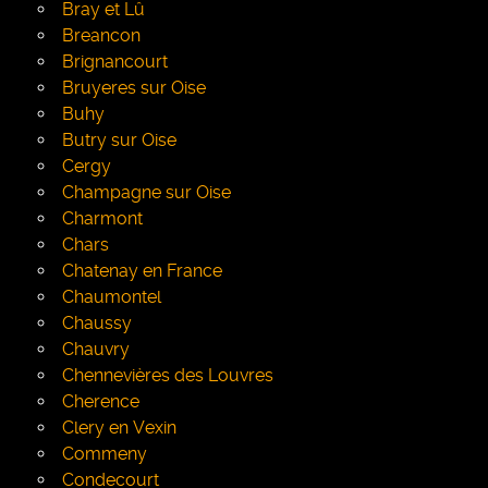
Bray et Lû
Breancon
Brignancourt
Bruyeres sur Oise
Buhy
Butry sur Oise
Cergy
Champagne sur Oise
Charmont
Chars
Chatenay en France
Chaumontel
Chaussy
Chauvry
Chennevières des Louvres
Cherence
Clery en Vexin
Commeny
Condecourt