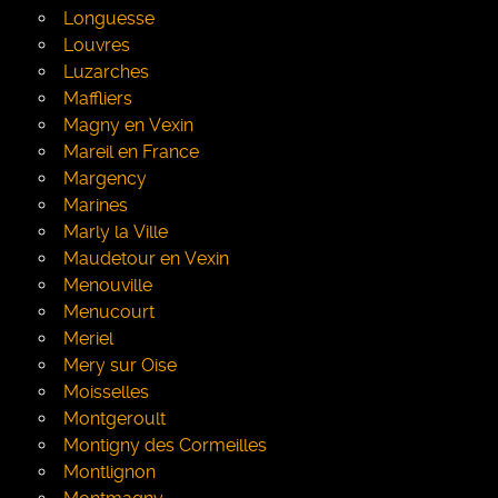
Longuesse
Louvres
Luzarches
Maffliers
Magny en Vexin
Mareil en France
Margency
Marines
Marly la Ville
Maudetour en Vexin
Menouville
Menucourt
Meriel
Mery sur Oise
Moisselles
Montgeroult
Montigny des Cormeilles
Montlignon