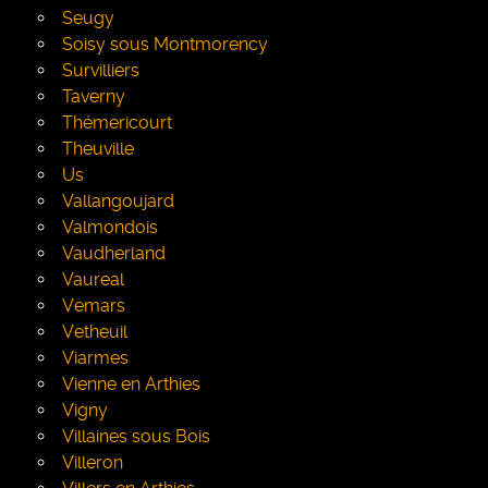
Seugy
Soisy sous Montmorency
Survilliers
Taverny
Thémericourt
Theuville
Us
Vallangoujard
Valmondois
Vaudherland
Vaureal
Vemars
Vetheuil
Viarmes
Vienne en Arthies
Vigny
Villaines sous Bois
Villeron