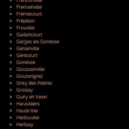
Franconville
Fremainville
Frémécourt
Frépillon
Frouville
Gadancourt
Garges les Gonesse
Genainville
Genicourt
Gonesse
Goussainville
Gouzangrez
Grisy des Plâtres
Groslay
Guiry en Vexin
Haravilliers
Haute Isle
Hedouville
Herblay