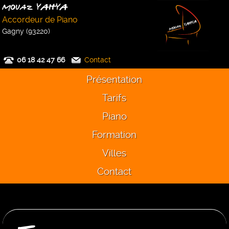
Mouaz YAHYA
Accordeur de Piano
Gagny (93220)
06 18 42 47 66
Contact
Présentation
Tarifs
Piano
Formation
Villes
Contact